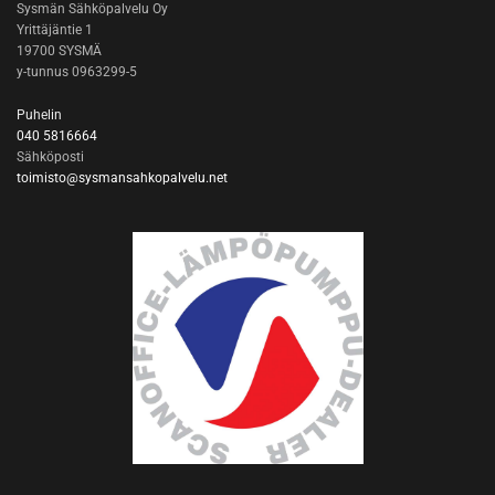
Sysmän Sähköpalvelu Oy
Yrittäjäntie 1
19700 SYSMÄ
y-tunnus 0963299-5
Puhelin
040 5816664
Sähköposti
toimisto@sysmansahkopalvelu.net