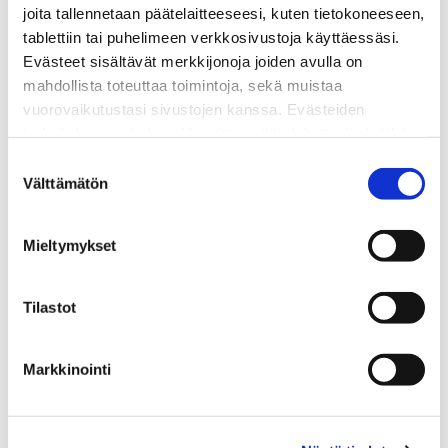
joita tallennetaan päätelaitteeseesi, kuten tietokoneeseen,
Ota yhteyttä!
tablettiin tai puhelimeen verkkosivustoja käyttäessäsi.
Evästeet sisältävät merkkijonoja joiden avulla on
mahdollista toteuttaa toimintoja, sekä muistaa
vuorovaikutustasi sivustojen kanssa. Evästeiden
tarkoituksena ei ole vahingoittaa päätelaitettasi, eivätkä
ne lue muita tietoja laitteesi kiintolevyltä tai levitä
Suostumuksen
Nimi*
viruksia. Evästeisiin voidaan tallentaa tietoja verkossa
Välttämätön
valinta
toimivan palvelun käytön tai sivustolla vierailun aikana ja
myös näiden välillä.
Mieltymykset
Yrityksen nimi
Tilastot
Puhelin*
Markkinointi
Sähköposti