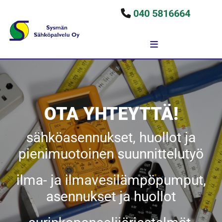
040 5816664

OTA YHTEYTTÄ!
sähköasennukset, huollot ja
pienimuotoinen suunnittelutyö
ilma- ja ilmavesilämpöpumput,
asennukset ja huollot