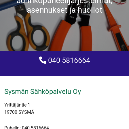
aurinkopaneelijärjestelmät,
asennukset ja huollot
040 5816664

Sysmän Sähköpalvelu Oy
Yrittäjäntie 1
19700 SYSMÄ
Puhelin:
040 5816664