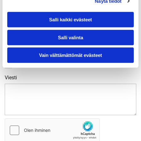
Näytä tiedot
Salli kaikki evästeet
Yhteydenottoni koskee
Sähköurakointia
Salli valinta
Ilmalämpöpumppuja
Ilmavesilämpöpumppuja
Vain välttämättömät evästeet
Aurinkosähköjärjestelmiä
Viesti