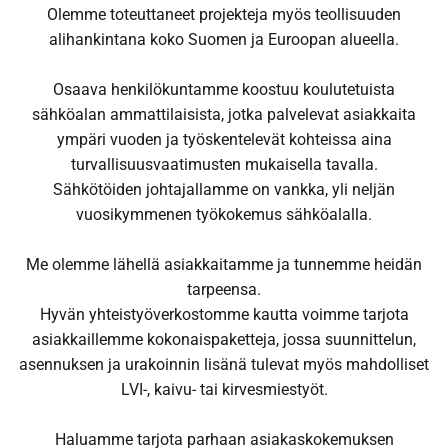
Olemme toteuttaneet projekteja myös teollisuuden
alihankintana koko Suomen ja Euroopan alueella.
Osaava henkilökuntamme koostuu koulutetuista
sähköalan ammattilaisista, jotka palvelevat asiakkaita
ympäri vuoden ja työskentelevät kohteissa aina
turvallisuusvaatimusten mukaisella tavalla.
Sähkötöiden johtajallamme on vankka, yli neljän
vuosikymmenen työkokemus sähköalalla.
Me olemme lähellä asiakkaitamme ja tunnemme heidän
tarpeensa.
Hyvän yhteistyöverkostomme kautta voimme tarjota
asiakkaillemme kokonaispaketteja, jossa suunnittelun,
asennuksen ja urakoinnin lisänä tulevat myös mahdolliset
LVI-, kaivu- tai kirvesmiestyöt.
Haluamme tarjota parhaan asiakaskokemuksen