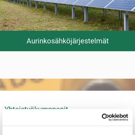
Aurinkosähköjärjestelmät
Yhteistyökumppanit
RAKENNUSPALVELU TARVAALA
Vääksyntie 247 A