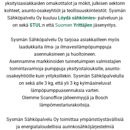
yksityisasiakkaiden omakotitalot ja mökit, julkisen sektorin
kohteet, asunto-osakeyhtiöt ja teollisuuskiinteistöt. Sysmän
Sähköpalvelu Oy kuuluu
Löydä sähkömies
-
palveluun ja
on sekä
STUL
:n että
Suomen
Yrittäjien
jäsenyritys.
Sysmän Sähköpalvelu Oy tarjoaa asiakkailleen myös
laadukkaita ilma- ja ilmavesilämpöpumppuja
asennuksineen ja huoltoineen.
Asennamme markkinoiden tunnetuimpien valmistajien
toimintavarmoja pumppuja yksityistalouksille, asunto-
osakeyhtiöille kuin yrityksillekin. Sysmän Sähköpalvelulla
on sekä alle 3 kg, että yli 3 kg kylmäaineluvat
lämpöpumppuasennuksia varten.
Olemme Scanoffice jälleenmyyjä ja Bosch
lämpömestariurakoitsija.
Sysmän Sähköpalvelu Oy toimittaa ympäristöystävällisiä
ja energiataloudellisia aurinkosähköjärjestelmiä