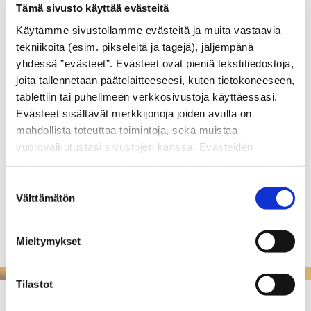
Tämä sivusto käyttää evästeitä
19700 SYSMÄ
Käytämme sivustollamme evästeitä ja muita vastaavia
Mika Tarvaala
tekniikoita (esim. pikseleitä ja tägejä), jäljempänä
puh.
050 5226 176
yhdessä ”evästeet”. Evästeet ovat pieniä tekstitiedostoja,
mika.tarvaala@rakennustarvaala.fi
joita tallennetaan päätelaitteeseesi, kuten tietokoneeseen,
tablettiin tai puhelimeen verkkosivustoja käyttäessäsi.
Evästeet sisältävät merkkijonoja joiden avulla on
LVI-AROALHO OY
mahdollista toteuttaa toimintoja, sekä muistaa
Talasniementie
vuorovaikutustasi sivustojen kanssa. Evästeiden
19700 SYSMÄ
tarkoituksena ei ole vahingoittaa päätelaitettasi, eivätkä
ne lue muita tietoja laitteesi kiintolevyltä tai levitä
Tomi Aroalho
Suostumuksen
viruksia. Evästeisiin voidaan tallentaa tietoja verkossa
Välttämätön
valinta
puh.
0400 626 357
toimivan palvelun käytön tai sivustolla vierailun aikana ja
lvi.aroalho@phnet.fi
myös näiden välillä.
Mieltymykset
Tilastot