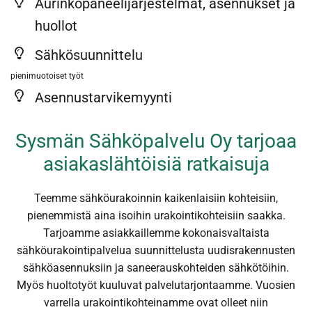
Aurinkopaneelijärjestelmät, asennukset ja
huollot
Sähkösuunnittelu
pienimuotoiset työt
Asennustarvikemyynti
Sysmän Sähköpalvelu Oy tarjoaa
asiakaslähtöisiä ratkaisuja
Teemme sähköurakoinnin kaikenlaisiin kohteisiin,
pienemmistä aina isoihin urakointikohteisiin saakka.
Tarjoamme asiakkaillemme kokonaisvaltaista
sähköurakointipalvelua suunnittelusta uudisrakennusten
sähköasennuksiin ja saneerauskohteiden sähkötöihin.
Myös huoltotyöt kuuluvat palvelutarjontaamme. Vuosien
varrella urakointikohteinamme ovat olleet niin