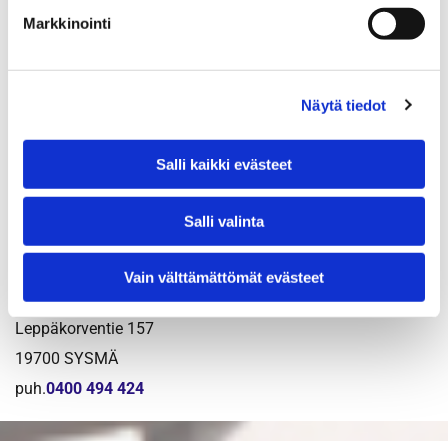
Markkinointi
MAANRAKENNUS- JA KAIVINKONETYÖT
Maanrakennus Palvanen Oy
Näytä tiedot
Peltotie 20
19700 SYSMÄ
Salli kaikki evästeet
puh.
0400 514 599
Salli valinta
SORA- JA MAANSIIRTOTYÖT
Vain välttämättömät evästeet
Autoilija Juha Salonen
Leppäkorventie 157
19700 SYSMÄ
puh.
0400 494 424