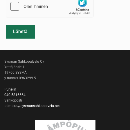
Sysmän Sähköpalvelu Oy
Yrittäjäntie 1
19700 SYSMÄ
y-tunnus 0963299-5
Puhelin
040 5816664
Sähköposti
toimisto@sysmansahkopalvelu.net