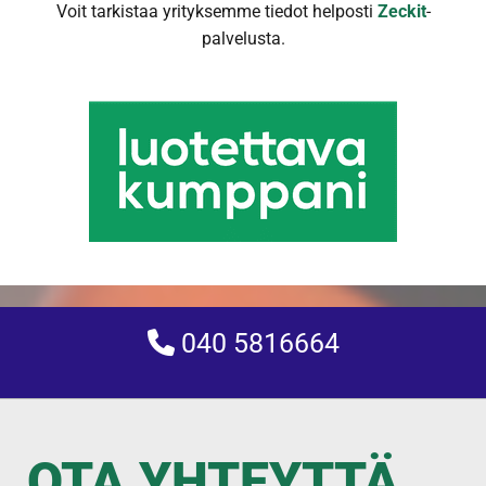
Voit tarkistaa yrityksemme tiedot helposti
Zeckit
-
palvelusta.
040 5816664

OTA YHTEYTTÄ